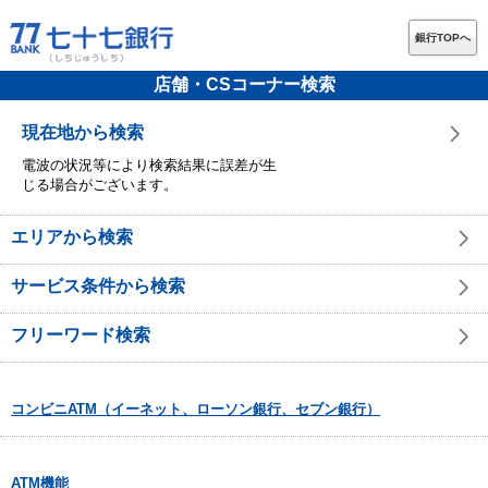
銀行TOPへ
店舗・CSコーナー検索
現在地から検索
電波の状況等により検索結果に誤差が生
じる場合がございます。
エリアから検索
サービス条件から検索
フリーワード検索
コンビニATM（イーネット、ローソン銀行、セブン銀行）
ATM機能