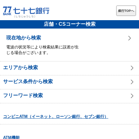
銀行TOPへ
店舗・CSコーナー検索
現在地から検索
電波の状況等により検索結果に誤差が生
じる場合がございます。
エリアから検索
サービス条件から検索
フリーワード検索
コンビニATM（イーネット、ローソン銀行、セブン銀行）
ATM機能