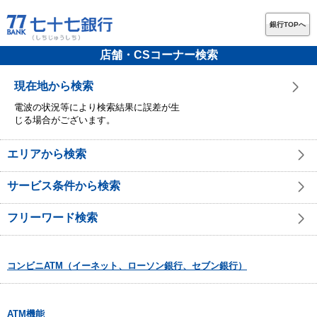
銀行TOPへ
店舗・CSコーナー検索
現在地から検索
電波の状況等により検索結果に誤差が生
じる場合がございます。
エリアから検索
サービス条件から検索
フリーワード検索
コンビニATM（イーネット、ローソン銀行、セブン銀行）
ATM機能