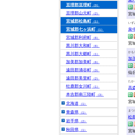
泉
亘理郡亘理町
（3）
亘理郡山元町
宮城
（2）
宮城郡松島町
（1）
いず
宮城郡七ヶ浜町
泉
（1）
宮城郡利府町
（6）
宮
黒川郡大和町
（6）
かも
黒川郡大郷町
（1）
加
加美郡加美町
（6）
遠田郡涌谷町
（3）
仙台
遠田郡美里町
（2）
たか
牡鹿郡女川町
（1）
高
本吉郡南三陸町
（3）
宮
北海道
（1）
まつ
青森県
（1）
松
岩手県
（2）
秋田県
（1）
宮