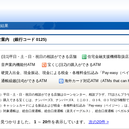
索結果
 (銀行コード 0125)
(注1)平日・土・日・祝日の相談ができる店舗
住宅金融支援機構取扱店
音声案内機能付ATM
宝くじ(注2)の購入ができるATM
硬貨入出金、現金振込、現金による税金・各種料金払込み「Pay-easy（ペイジ
通帳繰越(注4)ができるATM
海外カード対応ATM（ATMs that can Handl
1）平日・土・日・祝日の相談ができる店舗はローンセンター、相談プラザ、77ほけんプラ
2）購入できる宝くじは、ナンバーズ3、ナンバーズ4、ミニロト、ロト6、ロト7の計5種類
3）キャッシュカードによる振込および税金・各種料金払込み「Pay-easy（ペイジー）」は
4）対象通帳は、総合口座通帳、総合口座通帳（楽天イーグルス）、総合口座通帳（ベガル
件見つかりました。
1
～
20
件を表示しています。
次の20件 >