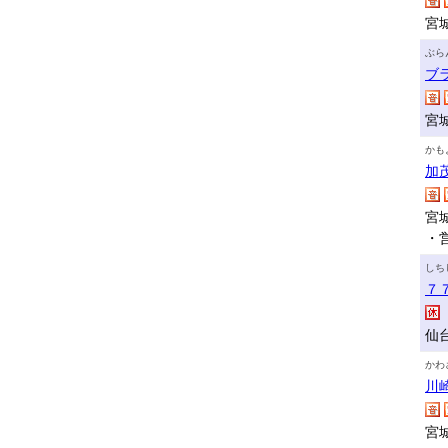
宮城
ぶら
ブ
宮
かも
加
宮
・
しち
７
仙
かわ
川
宮