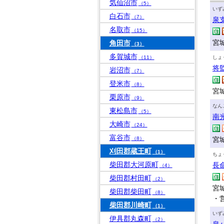
気仙沼市
（5）
いず
白石市
（7）
泉
名取市
（15）
宮
角田市
（3）
多賀城市
（11）
しょ
将
岩沼市
（7）
登米市
（8）
宮城
栗原市
（9）
なん
東松島市
（5）
南
大崎市
（24）
富谷市
（8）
宮城
刈田郡蔵王町
（1）
ちょ
柴田郡大河原町
長
（4）
柴田郡村田町
（2）
宮城
柴田郡柴田町
（8）
・
柴田郡川崎町
（1）
いず
伊具郡丸森町
（2）