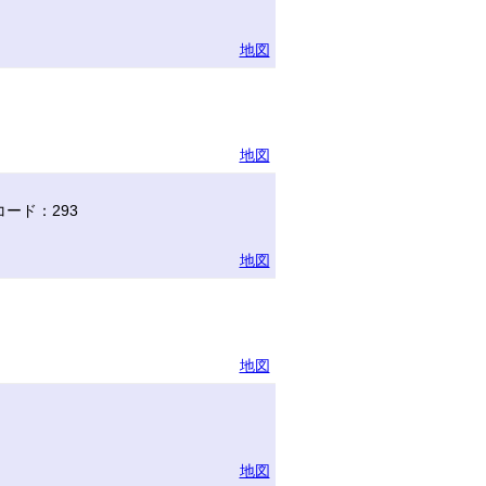
地図
地図
ード：293
地図
地図
地図