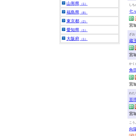
山形県
（1）
しち
七
福島県
（8）
東京都
（2）
宮
愛知県
（1）
ざお
大阪府
（1）
蔵
宮
かく
角
宮
わた
亘
宮
こう
向