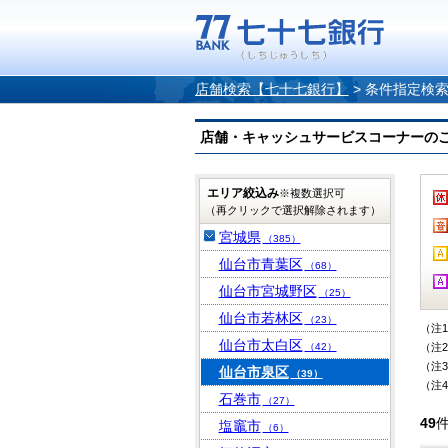
店舗検索【七十七銀行】
>
条件指定検
店舗・キャッシュサービスコーナーのご案内
エリア絞込み
※複数選択可
（再クリックで選択解除されます）
宮城県
（385）
仙台市青葉区
（68）
仙台市宮城野区
（25）
仙台市若林区
（23）
（注
仙台市太白区
（42）
（注
（注
仙台市泉区
（39）
（注
石巻市
（27）
49
塩竈市
（6）