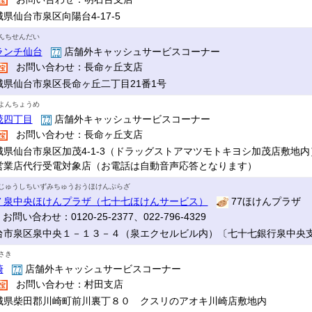
県仙台市泉区向陽台4-17-5
んちせんだい
ランチ仙台
店舗外キャッシュサービスコーナー
お問い合わせ：長命ヶ丘支店
城県仙台市泉区長命ヶ丘二丁目21番1号
よんちょうめ
茂四丁目
店舗外キャッシュサービスコーナー
お問い合わせ：長命ヶ丘支店
城県仙台市泉区加茂4-1-3（ドラッグストアマツモトキヨシ加茂店敷地内
営業店代行受電対象店（お電話は自動音声応答となります）
じゅうしちいずみちゅうおうほけんぷらざ
７泉中央ほけんプラザ（七十七ほけんサービス）
77ほけんプラザ
お問い合わせ：0120-25-2377、022-796-4329
台市泉区泉中央１－１３－４（泉エクセルビル内）〔七十七銀行泉中央支店
さき
崎
店舗外キャッシュサービスコーナー
お問い合わせ：村田支店
城県柴田郡川崎町前川裏丁８０ クスリのアオキ川崎店敷地内