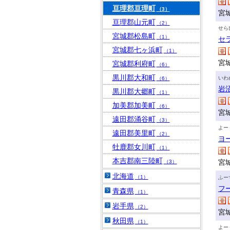
亘理郡亘理町
（3）
宮
亘理郡山元町
（2）
せら
宮城郡松島町
（1）
セ
宮城郡七ヶ浜町
（1）
宮
宮城郡利府町
（6）
黒川郡大和町
いわ
（6）
岩
黒川郡大郷町
（1）
加美郡加美町
（6）
宮
遠田郡涌谷町
（3）
よー
遠田郡美里町
（2）
ヨ
牡鹿郡女川町
（1）
本吉郡南三陸町
宮
（3）
北海道
（1）
ふー
フ
青森県
（1）
岩手県
（2）
宮
秋田県
（1）
よー