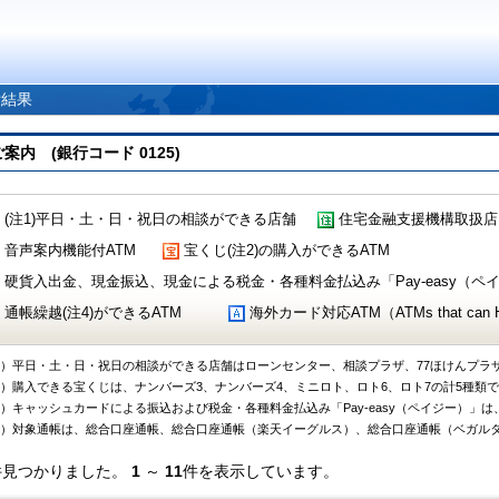
索結果
 (銀行コード 0125)
(注1)平日・土・日・祝日の相談ができる店舗
住宅金融支援機構取扱店
音声案内機能付ATM
宝くじ(注2)の購入ができるATM
硬貨入出金、現金振込、現金による税金・各種料金払込み「Pay-easy（ペイジ
通帳繰越(注4)ができるATM
海外カード対応ATM（ATMs that can Handl
1）平日・土・日・祝日の相談ができる店舗はローンセンター、相談プラザ、77ほけんプラ
2）購入できる宝くじは、ナンバーズ3、ナンバーズ4、ミニロト、ロト6、ロト7の計5種類
3）キャッシュカードによる振込および税金・各種料金払込み「Pay-easy（ペイジー）」は
4）対象通帳は、総合口座通帳、総合口座通帳（楽天イーグルス）、総合口座通帳（ベガル
件見つかりました。
1
～
11
件を表示しています。