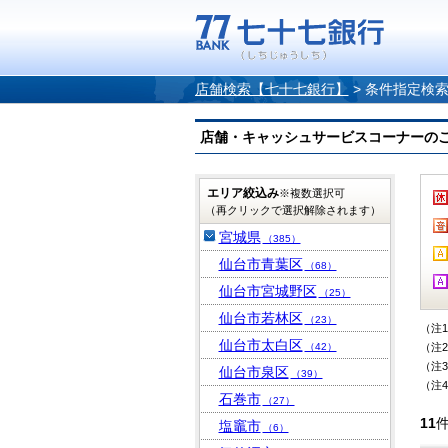
店舗検索【七十七銀行】
>
条件指定検
店舗・キャッシュサービスコーナーのご案内
エリア絞込み
※複数選択可
（再クリックで選択解除されます）
宮城県
（385）
仙台市青葉区
（68）
仙台市宮城野区
（25）
仙台市若林区
（23）
（注
仙台市太白区
（42）
（注
（注
仙台市泉区
（39）
（注
石巻市
（27）
11
塩竈市
（6）