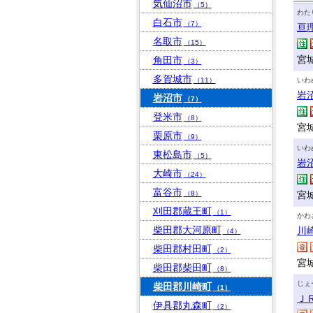
気仙沼市
（5）
わた
白石市
（7）
亘
名取市
（15）
宮
角田市
（3）
多賀城市
（11）
いわ
岩
岩沼市
（7）
登米市
（8）
宮城
栗原市
（9）
いわ
東松島市
（5）
岩
大崎市
（24）
富谷市
（8）
宮城
刈田郡蔵王町
（1）
かわ
柴田郡大河原町
川
（4）
柴田郡村田町
（2）
宮
柴田郡柴田町
（8）
じぇ
柴田郡川崎町
（1）
Ｊ
伊具郡丸森町
（2）