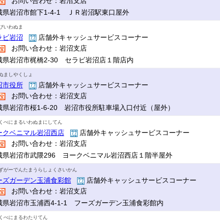
お問い合わせ：岩沼支店
城県岩沼市館下1-4-1 ＪＲ岩沼駅東口屋外
びいわぬま
ラビ岩沼
店舗外キャッシュサービスコーナー
お問い合わせ：岩沼支店
城県岩沼市梶橋2-30 セラビ岩沼店１階店内
ぬましやくしょ
沼市役所
店舗外キャッシュサービスコーナー
お問い合わせ：岩沼支店
城県岩沼市桜1-6-20 岩沼市役所駐車場入口付近（屋外）
くべにまるいわぬまにしてん
ークベニマル岩沼西店
店舗外キャッシュサービスコーナー
お問い合わせ：岩沼支店
城県岩沼市武隈296 ヨークベニマル岩沼西店１階半屋外
ずがーでんたまうらしょくさいかん
ーズガーデン玉浦食彩館
店舗外キャッシュサービスコーナー
お問い合わせ：岩沼支店
城県岩沼市玉浦西4-1-1 フーズガーデン玉浦食彩館内
くべにまるわたりてん