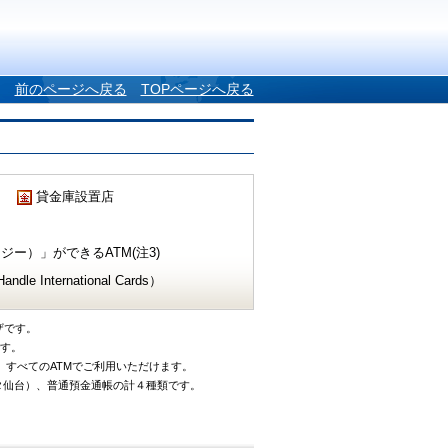
前のページへ戻る
TOPページへ戻る
貸金庫設置店
ー）」ができるATM(注3)
e International Cards）
ザです。
です。
、すべてのATMでご利用いただけます。
タ仙台）、普通預金通帳の計４種類です。