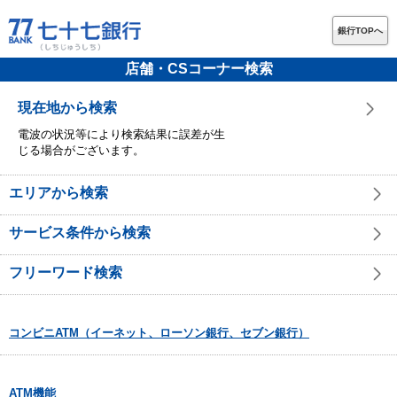
銀行TOPへ
店舗・CSコーナー検索
現在地から検索
電波の状況等により検索結果に誤差が生
じる場合がございます。
エリアから検索
サービス条件から検索
フリーワード検索
コンビニATM（イーネット、ローソン銀行、セブン銀行）
ATM機能