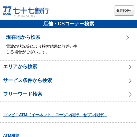
銀行TOPへ
店舗・CSコーナー検索
現在地から検索
電波の状況等により検索結果に誤差が生
じる場合がございます。
エリアから検索
サービス条件から検索
フリーワード検索
コンビニATM（イーネット、ローソン銀行、セブン銀行）
ATM機能