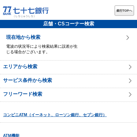
銀行TOPへ
店舗・CSコーナー検索
現在地から検索
電波の状況等により検索結果に誤差が生
じる場合がございます。
エリアから検索
サービス条件から検索
フリーワード検索
コンビニATM（イーネット、ローソン銀行、セブン銀行）
ATM機能