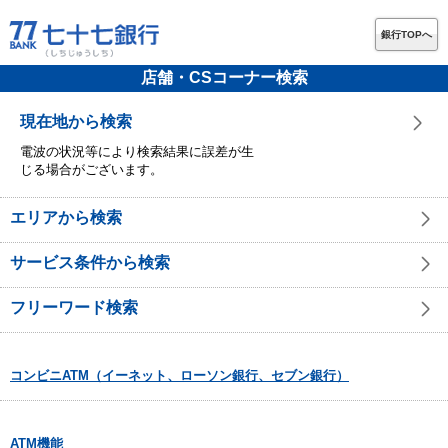
銀行TOPへ
店舗・CSコーナー検索
現在地から検索
電波の状況等により検索結果に誤差が生
じる場合がございます。
エリアから検索
サービス条件から検索
フリーワード検索
コンビニATM（イーネット、ローソン銀行、セブン銀行）
ATM機能