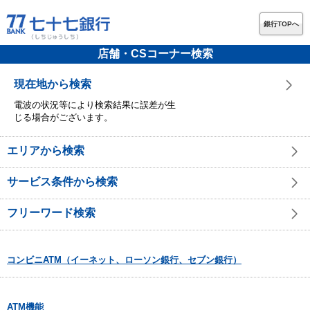
銀行TOPへ
店舗・CSコーナー検索
現在地から検索
電波の状況等により検索結果に誤差が生
じる場合がございます。
エリアから検索
サービス条件から検索
フリーワード検索
コンビニATM（イーネット、ローソン銀行、セブン銀行）
ATM機能