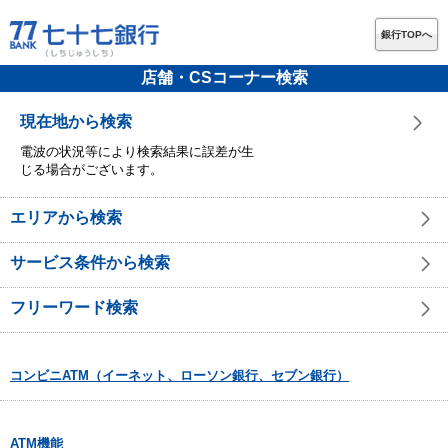
銀行TOPへ
店舗・CSコーナー検索
現在地から検索
電波の状況等により検索結果に誤差が生
じる場合がございます。
エリアから検索
サービス条件から検索
フリーワード検索
コンビニATM（イーネット、ローソン銀行、セブン銀行）
ATM機能