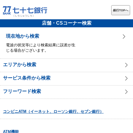
銀行TOPへ
店舗・CSコーナー検索
現在地から検索
電波の状況等により検索結果に誤差が生
じる場合がございます。
エリアから検索
サービス条件から検索
フリーワード検索
コンビニATM（イーネット、ローソン銀行、セブン銀行）
ATM機能