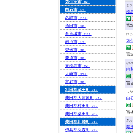
気仙沼市
（5）
まつ
白石市
（7）
松
名取市
（15）
宮
角田市
（3）
多賀城市
（11）
けせ
気
岩沼市
（7）
登米市
（8）
宮
栗原市
（9）
ない
東松島市
（5）
内
大崎市
（24）
富谷市
（8）
宮城
刈田郡蔵王町
（1）
しろ
柴田郡大河原町
白
（4）
柴田郡村田町
（2）
宮
柴田郡柴田町
（8）
ざお
柴田郡川崎町
（1）
蔵
伊具郡丸森町
（2）