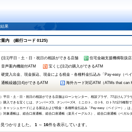
索結果
 (銀行コード 0125)
(注1)平日・土・日・祝日の相談ができる店舗
住宅金融支援機構取扱店
音声案内機能付ATM
宝くじ(注2)の購入ができるATM
硬貨入出金、現金振込、現金による税金・各種料金払込み「Pay-easy（ペイジ
通帳繰越(注4)ができるATM
海外カード対応ATM（ATMs that can Handl
1）平日・土・日・祝日の相談ができる店舗はローンセンター、相談プラザ、77ほけんプラ
2）購入できる宝くじは、ナンバーズ3、ナンバーズ4、ミニロト、ロト6、ロト7の計5種類
3）キャッシュカードによる振込および税金・各種料金払込み「Pay-easy（ペイジー）」は
4）対象通帳は、総合口座通帳、総合口座通帳（楽天イーグルス）、総合口座通帳（ベガル
件見つかりました。
1
～
16
件を表示しています。