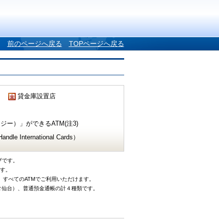
前のページへ戻る
TOPページへ戻る
貸金庫設置店
ー）」ができるATM(注3)
e International Cards）
ザです。
です。
、すべてのATMでご利用いただけます。
タ仙台）、普通預金通帳の計４種類です。