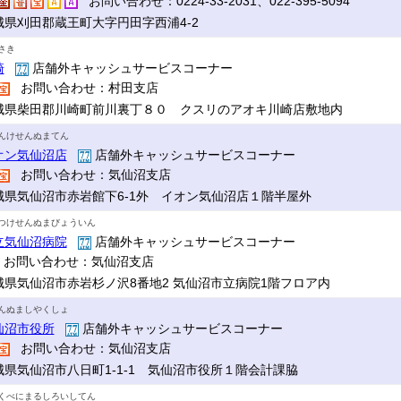
お問い合わせ：0224-33-2031、022-395-5094
城県刈田郡蔵王町大字円田字西浦4-2
さき
崎
店舗外キャッシュサービスコーナー
お問い合わせ：村田支店
城県柴田郡川崎町前川裏丁８０ クスリのアオキ川崎店敷地内
んけせんぬまてん
オン気仙沼店
店舗外キャッシュサービスコーナー
お問い合わせ：気仙沼支店
城県気仙沼市赤岩館下6-1外 イオン気仙沼店１階半屋外
つけせんぬまびょういん
立気仙沼病院
店舗外キャッシュサービスコーナー
お問い合わせ：気仙沼支店
城県気仙沼市赤岩杉ノ沢8番地2 気仙沼市立病院1階フロア内
んぬましやくしょ
仙沼市役所
店舗外キャッシュサービスコーナー
お問い合わせ：気仙沼支店
城県気仙沼市八日町1-1-1 気仙沼市役所１階会計課脇
くべにまるしろいしてん