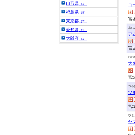
山形県
（1）
ヨ
福島県
（8）
宮
東京都
（2）
あむ
愛知県
（1）
ア
大阪府
（1）
宮
おお
大
宮
つる
ツ
宮
やま
ヤ