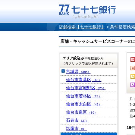
店舗検索【七十七銀行】
>
条件指定検
店舗・キャッシュサービスコーナーのご案内
エリア絞込み
※複数選択可
（再クリックで選択解除されます）
宮城県
（385）
仙台市青葉区
（68）
仙台市宮城野区
（25）
仙台市若林区
（23）
（注
仙台市太白区
（42）
（注
（注
仙台市泉区
（39）
（注
石巻市
（27）
16
塩竈市
（6）