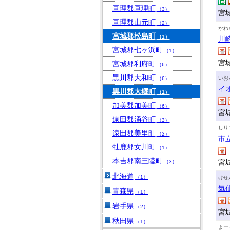
亘理郡亘理町
（3）
宮
亘理郡山元町
（2）
かわ
宮城郡松島町
（1）
川
宮城郡七ヶ浜町
（1）
宮
宮城郡利府町
（6）
黒川郡大和町
いお
（6）
イ
黒川郡大郷町
（1）
加美郡加美町
（6）
宮
遠田郡涌谷町
（3）
しり
遠田郡美里町
（2）
市
牡鹿郡女川町
（1）
本吉郡南三陸町
宮
（3）
北海道
（1）
けせ
気
青森県
（1）
岩手県
（2）
宮
秋田県
（1）
よー