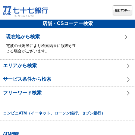
銀行TOPへ
店舗・CSコーナー検索
現在地から検索
電波の状況等により検索結果に誤差が生
じる場合がございます。
エリアから検索
サービス条件から検索
フリーワード検索
コンビニATM（イーネット、ローソン銀行、セブン銀行）
ATM機能