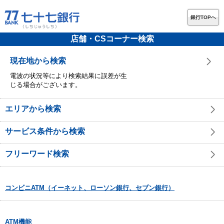
銀行TOPへ
店舗・CSコーナー検索
現在地から検索
電波の状況等により検索結果に誤差が生
じる場合がございます。
エリアから検索
サービス条件から検索
フリーワード検索
コンビニATM（イーネット、ローソン銀行、セブン銀行）
ATM機能