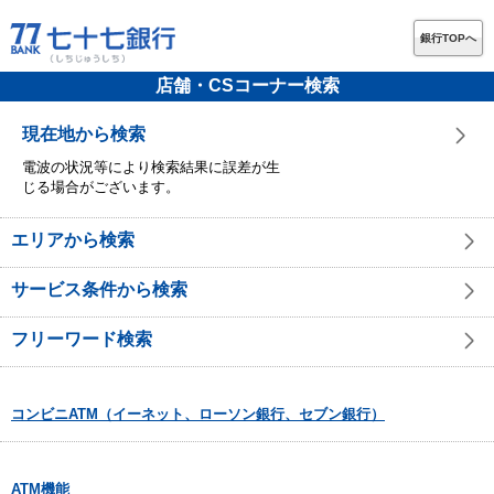
銀行TOPへ
店舗・CSコーナー検索
現在地から検索
電波の状況等により検索結果に誤差が生
じる場合がございます。
エリアから検索
サービス条件から検索
フリーワード検索
コンビニATM（イーネット、ローソン銀行、セブン銀行）
ATM機能