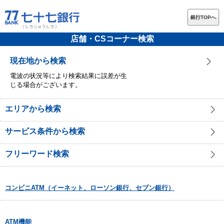
銀行TOPへ
店舗・CSコーナー検索
現在地から検索
電波の状況等により検索結果に誤差が生
じる場合がございます。
エリアから検索
サービス条件から検索
フリーワード検索
コンビニATM（イーネット、ローソン銀行、セブン銀行）
ATM機能