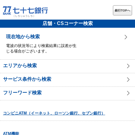
銀行TOPへ
店舗・CSコーナー検索
現在地から検索
電波の状況等により検索結果に誤差が生
じる場合がございます。
エリアから検索
サービス条件から検索
フリーワード検索
コンビニATM（イーネット、ローソン銀行、セブン銀行）
ATM機能