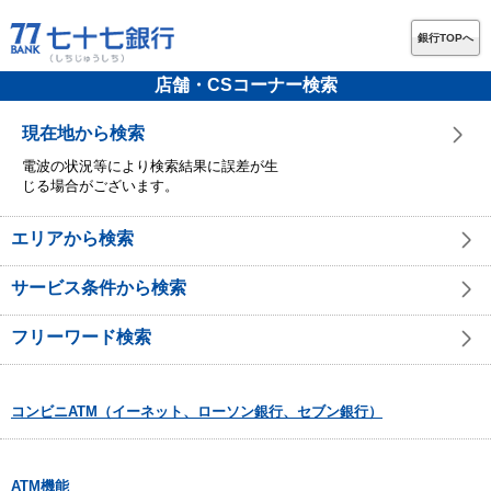
銀行TOPへ
店舗・CSコーナー検索
現在地から検索
電波の状況等により検索結果に誤差が生
じる場合がございます。
エリアから検索
サービス条件から検索
フリーワード検索
コンビニATM（イーネット、ローソン銀行、セブン銀行）
ATM機能