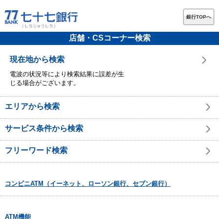
銀行TOPへ
店舗・CSコーナー検索
現在地から検索
電波の状況等により検索結果に誤差が生
じる場合がございます。
エリアから検索
サービス条件から検索
フリーワード検索
コンビニATM（イーネット、ローソン銀行、セブン銀行）
ATM機能