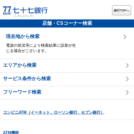
銀行TOPへ
店舗・CSコーナー検索
現在地から検索
電波の状況等により検索結果に誤差が生
じる場合がございます。
エリアから検索
サービス条件から検索
フリーワード検索
コンビニATM（イーネット、ローソン銀行、セブン銀行）
ATM機能