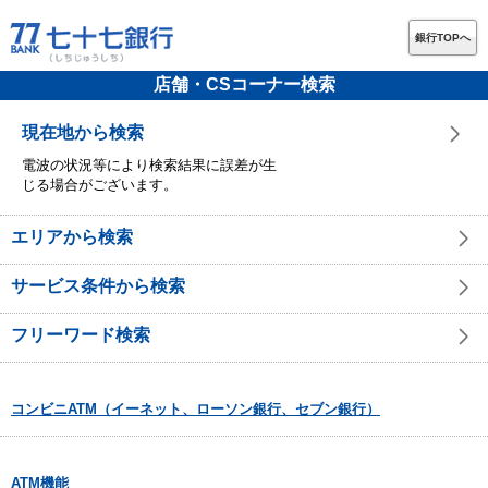
銀行TOPへ
店舗・CSコーナー検索
現在地から検索
電波の状況等により検索結果に誤差が生
じる場合がございます。
エリアから検索
サービス条件から検索
フリーワード検索
コンビニATM（イーネット、ローソン銀行、セブン銀行）
ATM機能