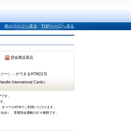
前のページへ戻る
TOPページへ戻る
貸金庫設置店
ー）」ができるATM(注3)
e International Cards）
ザです。
です。
、すべてのATMでご利用いただけます。
タ仙台）、普通預金通帳の計４種類です。