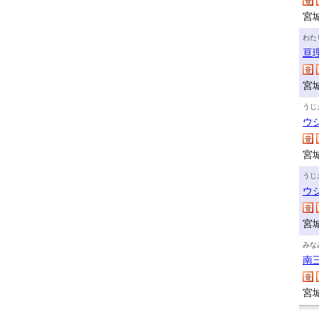
宮
わた
亘
宮
うじ
ウ
宮
うじ
ウ
宮
みな
南
宮