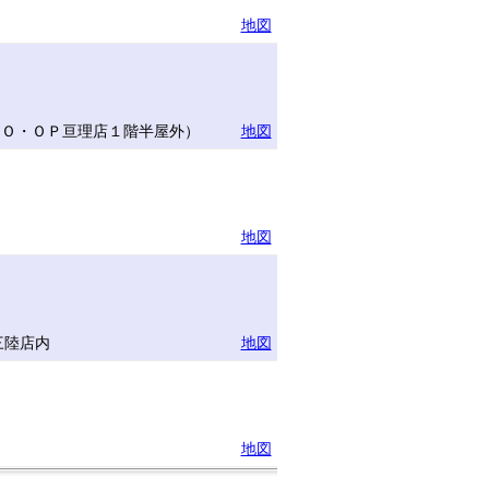
地図
ＣＯ・ＯＰ亘理店１階半屋外）
地図
地図
三陸店内
地図
地図