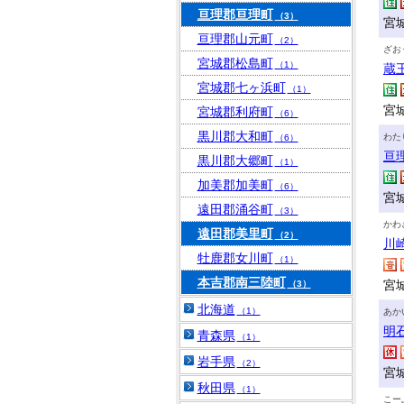
亘理郡亘理町
（3）
宮
亘理郡山元町
（2）
ざお
宮城郡松島町
（1）
蔵
宮城郡七ヶ浜町
（1）
宮
宮城郡利府町
（6）
黒川郡大和町
わた
（6）
亘
黒川郡大郷町
（1）
加美郡加美町
（6）
宮
遠田郡涌谷町
（3）
かわ
遠田郡美里町
（2）
川
牡鹿郡女川町
（1）
本吉郡南三陸町
宮
（3）
北海道
（1）
あか
明
青森県
（1）
岩手県
（2）
宮
秋田県
（1）
こー