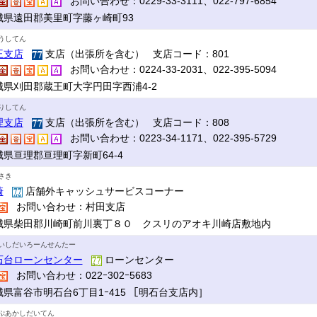
お問い合わせ：0229-33-3111、022-797-6854
城県遠田郡美里町字藤ヶ崎町93
うしてん
王支店
支店（出張所を含む） 支店コード：801
お問い合わせ：0224-33-2031、022-395-5094
城県刈田郡蔵王町大字円田字西浦4-2
りしてん
理支店
支店（出張所を含む） 支店コード：808
お問い合わせ：0223-34-1171、022-395-5729
城県亘理郡亘理町字新町64-4
さき
崎
店舗外キャッシュサービスコーナー
お問い合わせ：村田支店
城県柴田郡川崎町前川裏丁８０ クスリのアオキ川崎店敷地内
いしだいろーんせんたー
石台ローンセンター
ローンセンター
お問い合わせ：022ｰ302ｰ5683
城県富谷市明石台6丁目1ｰ415 ［明石台支店内］
ぷあかしだいてん