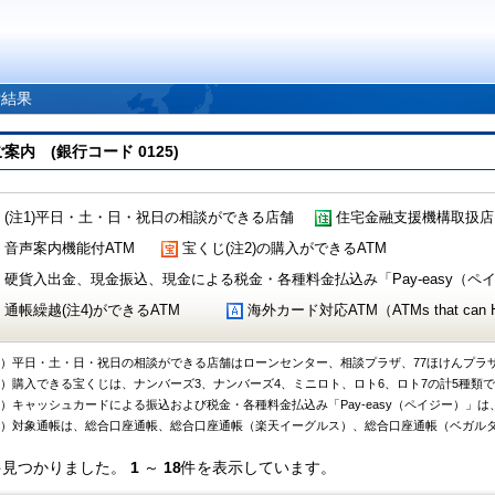
索結果
 (銀行コード 0125)
(注1)平日・土・日・祝日の相談ができる店舗
住宅金融支援機構取扱店
音声案内機能付ATM
宝くじ(注2)の購入ができるATM
硬貨入出金、現金振込、現金による税金・各種料金払込み「Pay-easy（ペイジ
通帳繰越(注4)ができるATM
海外カード対応ATM（ATMs that can Handl
1）平日・土・日・祝日の相談ができる店舗はローンセンター、相談プラザ、77ほけんプラ
2）購入できる宝くじは、ナンバーズ3、ナンバーズ4、ミニロト、ロト6、ロト7の計5種類
3）キャッシュカードによる振込および税金・各種料金払込み「Pay-easy（ペイジー）」は
4）対象通帳は、総合口座通帳、総合口座通帳（楽天イーグルス）、総合口座通帳（ベガル
件見つかりました。
1
～
18
件を表示しています。