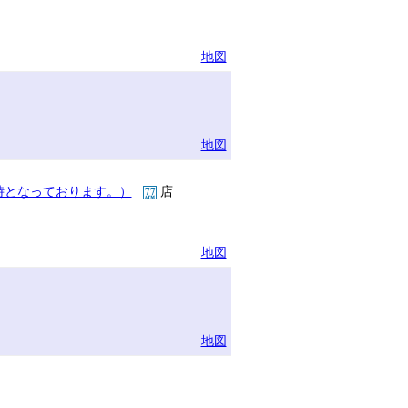
地図
地図
時となっております。）
店
地図
地図