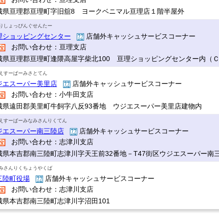
城県亘理郡亘理町字旧舘8 ヨークベニマル亘理店１階半屋外
りしょっぴんぐせんたー
理ショッピングセンター
店舗外キャッシュサービスコーナー
お問い合わせ：亘理支店
城県亘理郡亘理町逢隈高屋字柴北100 亘理ショッピングセンター内（
えすーぱーみさとてん
ジエスーパー美里店
店舗外キャッシュサービスコーナー
お問い合わせ：小牛田支店
城県遠田郡美里町牛飼字八反93番地 ウジエスーパー美里店建物内
えすーぱーみなみさんりくてん
ジエスーパー南三陸店
店舗外キャッシュサービスコーナー
お問い合わせ：志津川支店
城県本吉郡南三陸町志津川字天王前32番地－T47街区ウジエスーパー南
みさんりくちょうやくば
三陸町役場
店舗外キャッシュサービスコーナー
お問い合わせ：志津川支店
城県本吉郡南三陸町志津川字沼田101