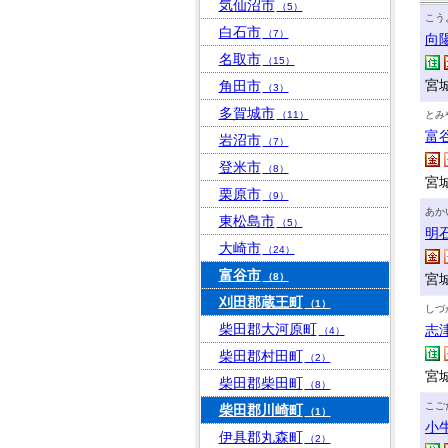
気仙沼市
（5）
こう
白石市
（7）
向
名取市
（15）
宮
角田市
（3）
多賀城市
（11）
とみ
富
岩沼市
（7）
登米市
（8）
宮城
栗原市
（9）
あか
東松島市
（5）
明
大崎市
（24）
富谷市
（8）
宮
刈田郡蔵王町
（1）
しづ
柴田郡大河原町
志
（4）
柴田郡村田町
（2）
宮
柴田郡柴田町
（8）
こご
柴田郡川崎町
（1）
小
伊具郡丸森町
（2）