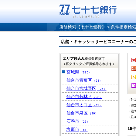
店舗検索【七十七銀行】
>
条件指定検
店舗・キャッシュサービスコーナーのご案内
エリア絞込み
※複数選択可
（再クリックで選択解除されます）
宮城県
（385）
仙台市青葉区
（68）
仙台市宮城野区
（25）
仙台市若林区
（23）
（注
仙台市太白区
（42）
（注
（注
仙台市泉区
（39）
（注
石巻市
（27）
18
塩竈市
（6）