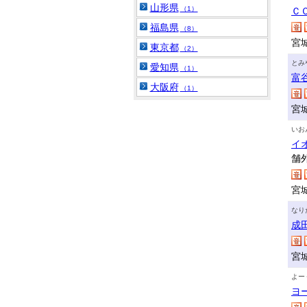
山形県
（1）
Ｃ
福島県
（8）
宮
東京都
（2）
とみ
愛知県
（1）
富
大阪府
（1）
宮
いお
イ
舗
宮
なり
成
宮
よー
ヨ