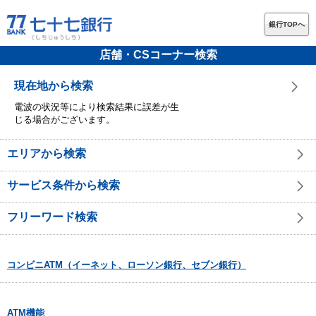
銀行TOPへ
店舗・CSコーナー検索
現在地から検索
電波の状況等により検索結果に誤差が生
じる場合がございます。
エリアから検索
サービス条件から検索
フリーワード検索
コンビニATM（イーネット、ローソン銀行、セブン銀行）
ATM機能