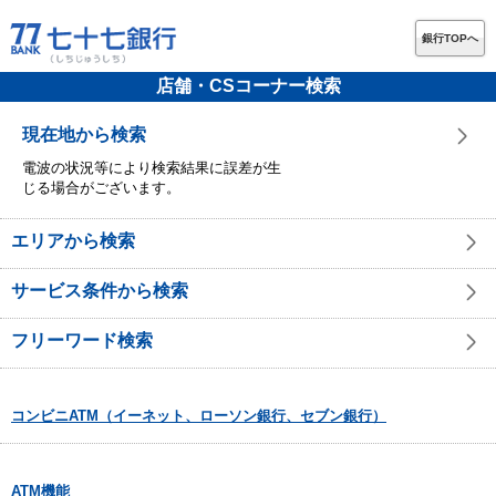
銀行TOPへ
店舗・CSコーナー検索
現在地から検索
電波の状況等により検索結果に誤差が生
じる場合がございます。
エリアから検索
サービス条件から検索
フリーワード検索
コンビニATM（イーネット、ローソン銀行、セブン銀行）
ATM機能