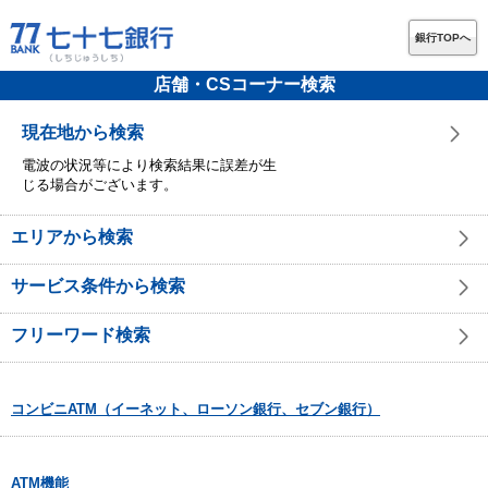
銀行TOPへ
店舗・CSコーナー検索
現在地から検索
電波の状況等により検索結果に誤差が生
じる場合がございます。
エリアから検索
サービス条件から検索
フリーワード検索
コンビニATM（イーネット、ローソン銀行、セブン銀行）
ATM機能