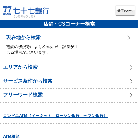
銀行TOPへ
店舗・CSコーナー検索
現在地から検索
電波の状況等により検索結果に誤差が生
じる場合がございます。
エリアから検索
サービス条件から検索
フリーワード検索
コンビニATM（イーネット、ローソン銀行、セブン銀行）
ATM機能