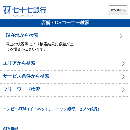
銀行TOPへ
店舗・CSコーナー検索
現在地から検索
電波の状況等により検索結果に誤差が生
じる場合がございます。
エリアから検索
サービス条件から検索
フリーワード検索
コンビニATM（イーネット、ローソン銀行、セブン銀行）
ATM機能