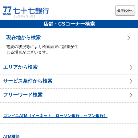
銀行TOPへ
店舗・CSコーナー検索
現在地から検索
電波の状況等により検索結果に誤差が生
じる場合がございます。
エリアから検索
サービス条件から検索
フリーワード検索
コンビニATM（イーネット、ローソン銀行、セブン銀行）
ATM機能