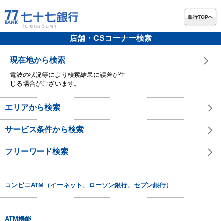
銀行TOPへ
店舗・CSコーナー検索
現在地から検索
電波の状況等により検索結果に誤差が生
じる場合がございます。
エリアから検索
サービス条件から検索
フリーワード検索
コンビニATM（イーネット、ローソン銀行、セブン銀行）
ATM機能