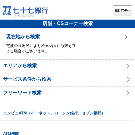
銀行TOPへ
店舗・CSコーナー検索
現在地から検索
電波の状況等により検索結果に誤差が生
じる場合がございます。
エリアから検索
サービス条件から検索
フリーワード検索
コンビニATM（イーネット、ローソン銀行、セブン銀行）
ATM機能