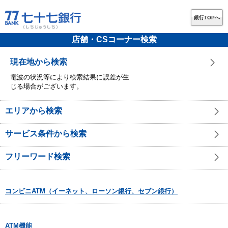
銀行TOPへ
店舗・CSコーナー検索
現在地から検索
電波の状況等により検索結果に誤差が生
じる場合がございます。
エリアから検索
サービス条件から検索
フリーワード検索
コンビニATM（イーネット、ローソン銀行、セブン銀行）
ATM機能