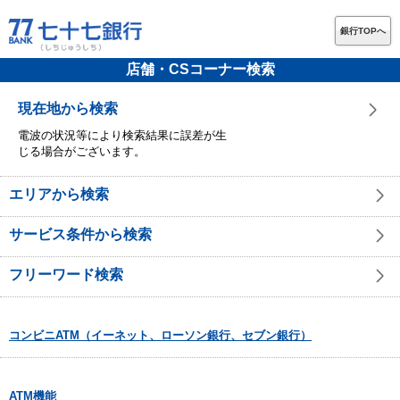
銀行TOPへ
店舗・CSコーナー検索
現在地から検索
電波の状況等により検索結果に誤差が生
じる場合がございます。
エリアから検索
サービス条件から検索
フリーワード検索
コンビニATM（イーネット、ローソン銀行、セブン銀行）
ATM機能