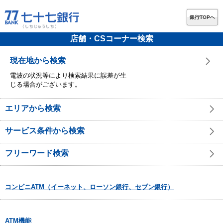
銀行TOPへ
店舗・CSコーナー検索
現在地から検索
電波の状況等により検索結果に誤差が生
じる場合がございます。
エリアから検索
サービス条件から検索
フリーワード検索
コンビニATM（イーネット、ローソン銀行、セブン銀行）
ATM機能