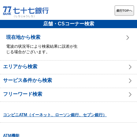
銀行TOPへ
店舗・CSコーナー検索
現在地から検索
電波の状況等により検索結果に誤差が生
じる場合がございます。
エリアから検索
サービス条件から検索
フリーワード検索
コンビニATM（イーネット、ローソン銀行、セブン銀行）
ATM機能