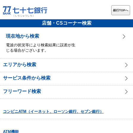
銀行TOPへ
店舗・CSコーナー検索
現在地から検索
電波の状況等により検索結果に誤差が生
じる場合がございます。
エリアから検索
サービス条件から検索
フリーワード検索
コンビニATM（イーネット、ローソン銀行、セブン銀行）
ATM機能