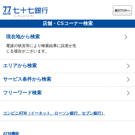
銀行TOPへ
店舗・CSコーナー検索
現在地から検索
電波の状況等により検索結果に誤差が生
じる場合がございます。
エリアから検索
サービス条件から検索
フリーワード検索
コンビニATM（イーネット、ローソン銀行、セブン銀行）
ATM機能