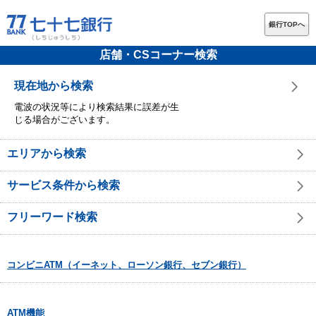
銀行TOPへ
店舗・CSコーナー検索
現在地から検索
電波の状況等により検索結果に誤差が生
じる場合がございます。
エリアから検索
サービス条件から検索
フリーワード検索
コンビニATM（イーネット、ローソン銀行、セブン銀行）
ATM機能