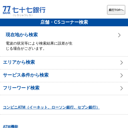
銀行TOPへ
店舗・CSコーナー検索
現在地から検索
電波の状況等により検索結果に誤差が生
じる場合がございます。
エリアから検索
サービス条件から検索
フリーワード検索
コンビニATM（イーネット、ローソン銀行、セブン銀行）
ATM機能