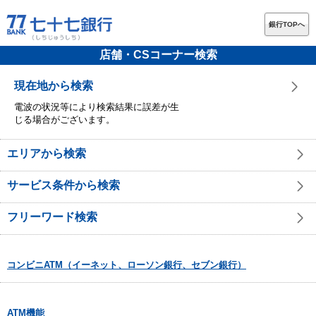
銀行TOPへ
店舗・CSコーナー検索
現在地から検索
電波の状況等により検索結果に誤差が生
じる場合がございます。
エリアから検索
サービス条件から検索
フリーワード検索
コンビニATM（イーネット、ローソン銀行、セブン銀行）
ATM機能