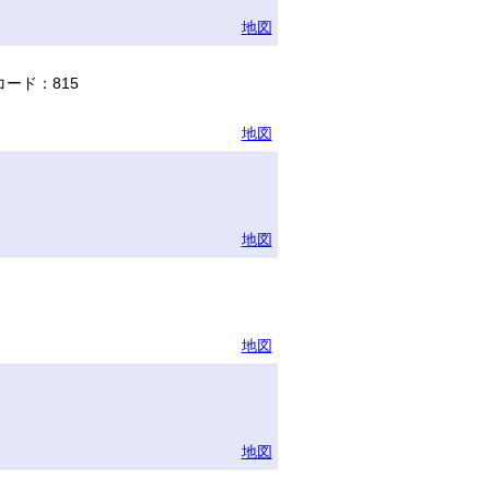
地図
ード：815
地図
地図
地図
地図