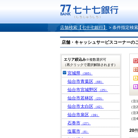
店舗検索【七十七銀行】
>
条件指定検
店舗・キャッシュサービスコーナーのご案内
エリア絞込み
※複数選択可
（再クリックで選択解除されます）
宮城県
（385）
仙台市青葉区
（68）
仙台市宮城野区
（25）
仙台市若林区
（23）
（注
仙台市太白区
（42）
（注
（注
仙台市泉区
（39）
（注
石巻市
（27）
20
塩竈市
（6）