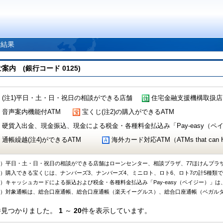
索結果
 (銀行コード 0125)
(注1)平日・土・日・祝日の相談ができる店舗
住宅金融支援機構取扱店
音声案内機能付ATM
宝くじ(注2)の購入ができるATM
硬貨入出金、現金振込、現金による税金・各種料金払込み「Pay-easy（ペイジ
通帳繰越(注4)ができるATM
海外カード対応ATM（ATMs that can Handl
1）平日・土・日・祝日の相談ができる店舗はローンセンター、相談プラザ、77ほけんプラ
2）購入できる宝くじは、ナンバーズ3、ナンバーズ4、ミニロト、ロト6、ロト7の計5種類
3）キャッシュカードによる振込および税金・各種料金払込み「Pay-easy（ペイジー）」は
4）対象通帳は、総合口座通帳、総合口座通帳（楽天イーグルス）、総合口座通帳（ベガル
件見つかりました。
1
～
20
件を表示しています。