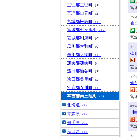
亘理郡亘理町
（3）
宮
亘理郡山元町
（2）
せん
宮城郡松島町
（1）
仙
宮城郡七ヶ浜町
（1）
宮城
宮城郡利府町
（6）
黒川郡大和町
もり
（6）
杜
黒川郡大郷町
（1）
加美郡加美町
（6）
宮
遠田郡涌谷町
（3）
せん
遠田郡美里町
（2）
仙
牡鹿郡女川町
（1）
本吉郡南三陸町
宮
（3）
北海道
（1）
かわ
川
青森県
（1）
岩手県
（2）
宮
秋田県
（1）
もり