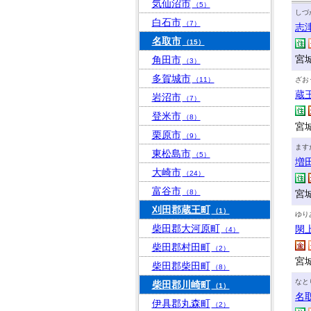
気仙沼市
（5）
しづ
白石市
（7）
志
名取市
（15）
宮
角田市
（3）
多賀城市
（11）
ざお
蔵
岩沼市
（7）
登米市
（8）
宮
栗原市
（9）
ます
東松島市
（5）
増
大崎市
（24）
富谷市
（8）
宮城
刈田郡蔵王町
（1）
ゆり
柴田郡大河原町
閖
（4）
柴田郡村田町
（2）
宮
柴田郡柴田町
（8）
なと
柴田郡川崎町
（1）
名
伊具郡丸森町
（2）