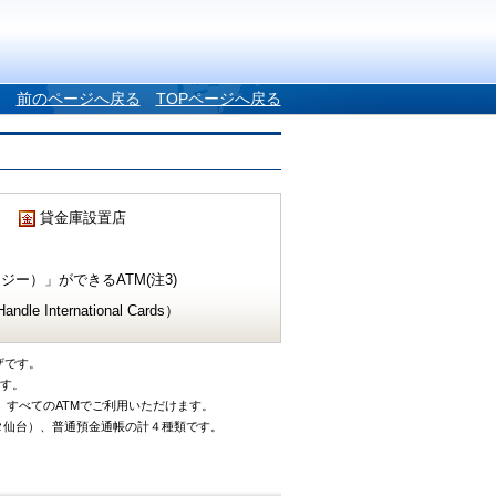
前のページへ戻る
TOPページへ戻る
貸金庫設置店
ー）」ができるATM(注3)
e International Cards）
ザです。
です。
、すべてのATMでご利用いただけます。
タ仙台）、普通預金通帳の計４種類です。