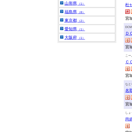
山形県
（1）
杜
福島県
（8）
宮
東京都
（2）
DC
愛知県
（1）
Ｄ
大阪府
（1）
宮
こー
Ｃ
宮
なと
名
宮
しょ
尚