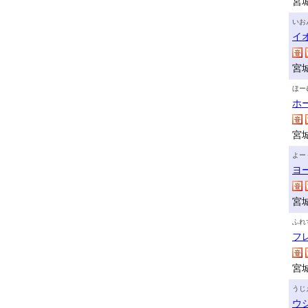
宮
いお
イ
宮
ほー
ホ
宮
よー
ヨ
宮
ふれ
フ
宮城
うじ
ウ