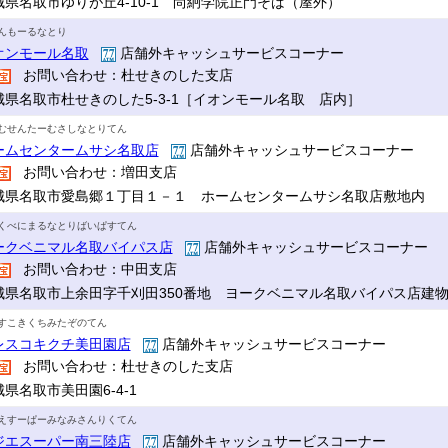
城県名取市ゆりが丘4-10-1 尚絅学院正門そば（屋外）
んもーるなとり
オンモール名取
店舗外キャッシュサービスコーナー
お問い合わせ：杜せきのした支店
城県名取市杜せきのした5-3-1［イオンモール名取 店内］
むせんたーむさしなとりてん
ームセンタームサシ名取店
店舗外キャッシュサービスコーナー
お問い合わせ：増田支店
城県名取市愛島郷１丁目１－１ ホームセンタームサシ名取店敷地内
くべにまるなとりばいぱすてん
ークベニマル名取バイパス店
店舗外キャッシュサービスコーナー
お問い合わせ：中田支店
城県名取市上余田字千刈田350番地 ヨークベニマル名取バイパス店建
すこきくちみたぞのてん
レスコキクチ美田園店
店舗外キャッシュサービスコーナー
お問い合わせ：杜せきのした支店
県名取市美田園6-4-1
えすーぱーみなみさんりくてん
ジエスーパー南三陸店
店舗外キャッシュサービスコーナー