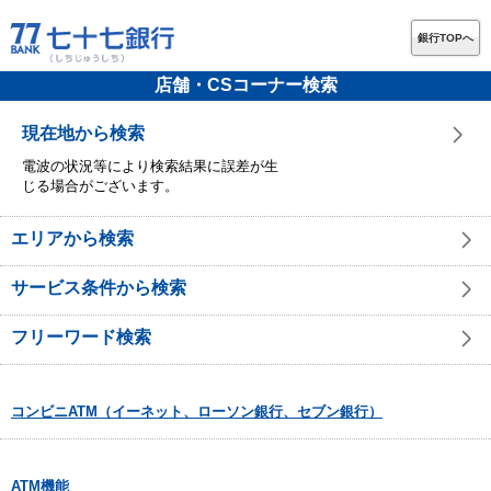
銀行TOPへ
店舗・CSコーナー検索
現在地から検索
電波の状況等により検索結果に誤差が生
じる場合がございます。
エリアから検索
サービス条件から検索
フリーワード検索
コンビニATM（イーネット、ローソン銀行、セブン銀行）
ATM機能