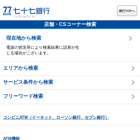
銀行TOPへ
店舗・CSコーナー検索
現在地から検索
電波の状況等により検索結果に誤差が生
じる場合がございます。
エリアから検索
サービス条件から検索
フリーワード検索
コンビニATM（イーネット、ローソン銀行、セブン銀行）
ATM機能