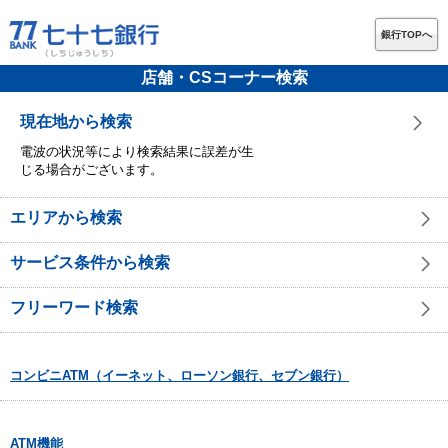
銀行TOPへ
店舗・CSコーナー検索
現在地から検索
電波の状況等により検索結果に誤差が生
じる場合がございます。
エリアから検索
サービス条件から検索
フリーワード検索
コンビニATM（イーネット、ローソン銀行、セブン銀行）
ATM機能