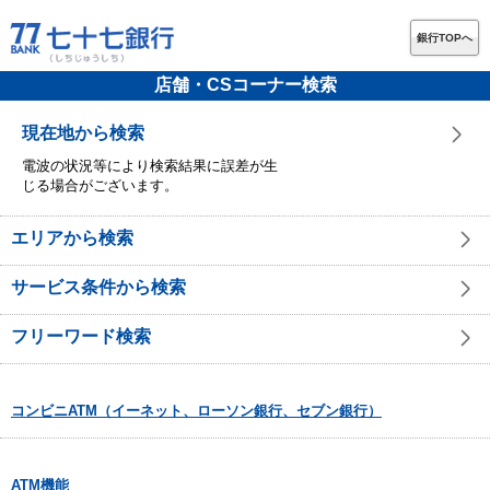
銀行TOPへ
店舗・CSコーナー検索
現在地から検索
電波の状況等により検索結果に誤差が生
じる場合がございます。
エリアから検索
サービス条件から検索
フリーワード検索
コンビニATM（イーネット、ローソン銀行、セブン銀行）
ATM機能