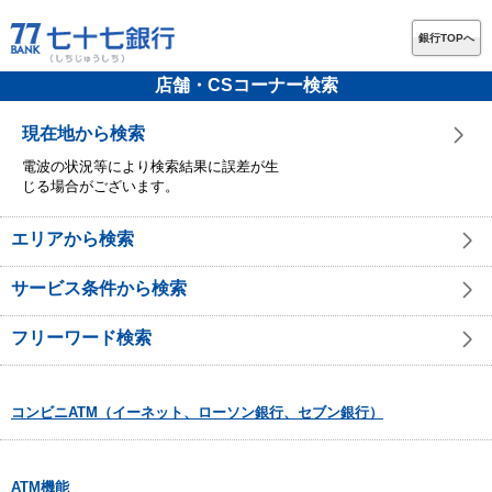
銀行TOPへ
店舗・CSコーナー検索
現在地から検索
電波の状況等により検索結果に誤差が生
じる場合がございます。
エリアから検索
サービス条件から検索
フリーワード検索
コンビニATM（イーネット、ローソン銀行、セブン銀行）
ATM機能