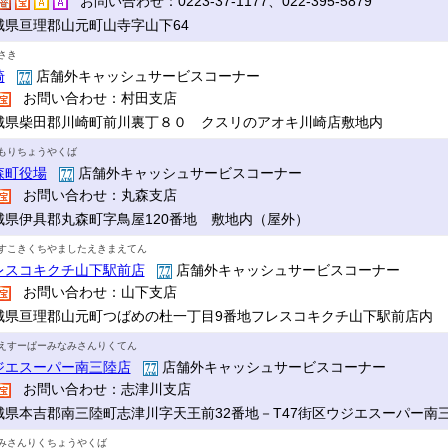
お問い合わせ：0223-37-1177、022-395-5879
城県亘理郡山元町山寺字山下64
さき
崎
店舗外キャッシュサービスコーナー
お問い合わせ：村田支店
城県柴田郡川崎町前川裏丁８０ クスリのアオキ川崎店敷地内
もりちょうやくば
森町役場
店舗外キャッシュサービスコーナー
お問い合わせ：丸森支店
城県伊具郡丸森町字鳥屋120番地 敷地内（屋外）
すこきくちやましたえきまえてん
レスコキクチ山下駅前店
店舗外キャッシュサービスコーナー
お問い合わせ：山下支店
城県亘理郡山元町つばめの杜一丁目9番地フレスコキクチ山下駅前店内
えすーぱーみなみさんりくてん
ジエスーパー南三陸店
店舗外キャッシュサービスコーナー
お問い合わせ：志津川支店
城県本吉郡南三陸町志津川字天王前32番地－T47街区ウジエスーパー南
みさんりくちょうやくば