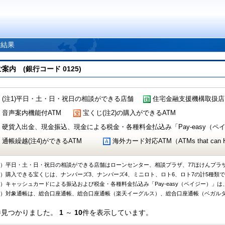
索結果
 (銀行コード 0125)
(注1)平日・土・日・祝日の相談ができる店舗
住宅金融支援機構取扱店
音声案内機能付ATM
宝くじ(注2)の購入ができるATM
硬貨入出金、現金振込、現金による税金・各種料金払込み「Pay-easy（ペイジ
通帳繰越(注4)ができるATM
海外カード対応ATM（ATMs that can Handl
1）平日・土・日・祝日の相談ができる店舗はローンセンター、相談プラザ、77ほけんプラ
2）購入できる宝くじは、ナンバーズ3、ナンバーズ4、ミニロト、ロト6、ロト7の計5種類
3）キャッシュカードによる振込および税金・各種料金払込み「Pay-easy（ペイジー）」は
4）対象通帳は、総合口座通帳、総合口座通帳（楽天イーグルス）、総合口座通帳（ベガル
件見つかりました。
1
～
10
件を表示しています。