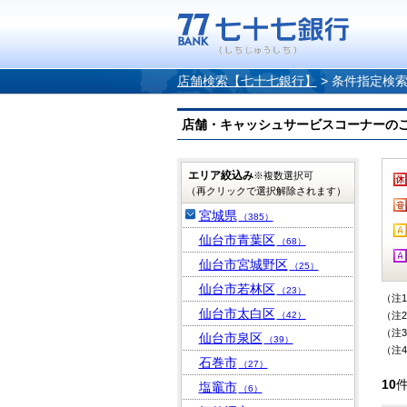
店舗検索【七十七銀行】
>
条件指定検
店舗・キャッシュサービスコーナーのご案内
エリア絞込み
※複数選択可
（再クリックで選択解除されます）
宮城県
（385）
仙台市青葉区
（68）
仙台市宮城野区
（25）
仙台市若林区
（23）
（注
仙台市太白区
（42）
（注
（注
仙台市泉区
（39）
（注
石巻市
（27）
10
塩竈市
（6）