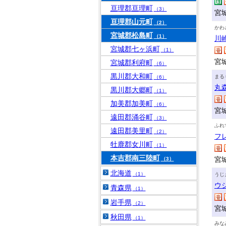
亘理郡亘理町
（3）
宮
亘理郡山元町
（2）
かわ
宮城郡松島町
（1）
川
宮城郡七ヶ浜町
（1）
宮
宮城郡利府町
（6）
黒川郡大和町
まる
（6）
丸
黒川郡大郷町
（1）
加美郡加美町
（6）
宮
遠田郡涌谷町
（3）
ふれ
遠田郡美里町
（2）
フ
牡鹿郡女川町
（1）
本吉郡南三陸町
宮
（3）
北海道
（1）
うじ
ウ
青森県
（1）
岩手県
（2）
宮
秋田県
（1）
みな