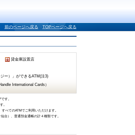
前のページへ戻る
TOPページへ戻る
貸金庫設置店
ー）」ができるATM(注3)
e International Cards）
ザです。
です。
、すべてのATMでご利用いただけます。
タ仙台）、普通預金通帳の計４種類です。