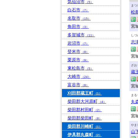
気仙沼市
（5）
まつ
白石市
（7）
松
名取市
（15）
宮
角田市
（3）
多賀城市
（11）
しづ
志
岩沼市
（7）
登米市
（8）
宮
栗原市
（9）
ざお
東松島市
（5）
蔵
大崎市
（24）
富谷市
（8）
宮
刈田郡蔵王町
（1）
まる
柴田郡大河原町
丸
（4）
柴田郡村田町
（2）
宮
柴田郡柴田町
（8）
やま
柴田郡川崎町
（1）
山
伊具郡丸森町
（2）