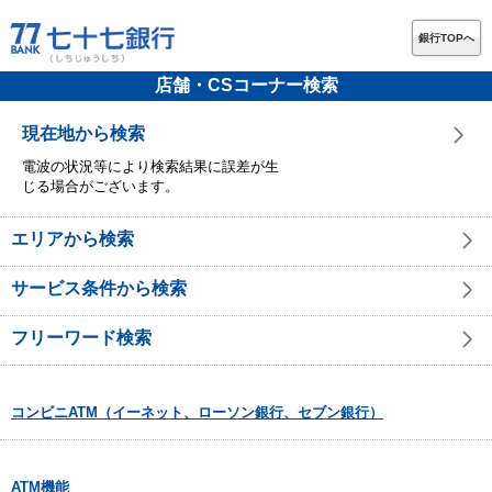
銀行TOPへ
店舗・CSコーナー検索
現在地から検索
電波の状況等により検索結果に誤差が生
じる場合がございます。
エリアから検索
サービス条件から検索
フリーワード検索
コンビニATM（イーネット、ローソン銀行、セブン銀行）
ATM機能