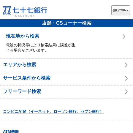
銀行TOPへ
店舗・CSコーナー検索
現在地から検索
電波の状況等により検索結果に誤差が生
じる場合がございます。
エリアから検索
サービス条件から検索
フリーワード検索
コンビニATM（イーネット、ローソン銀行、セブン銀行）
ATM機能