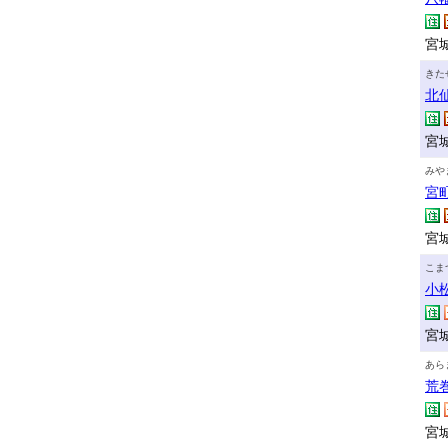
宮城
きた
北
宮
みや
宮
宮城
こま
小
宮城
あら
荒
宮