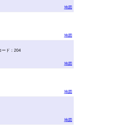
地図
地図
ード：204
地図
地図
地図