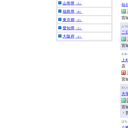
山形県
（1）
仙
福島県
（8）
宮
東京都
（2）
ふつ
愛知県
（1）
二
大阪府
（1）
宮
かみ
上
店
宮
だい
大
宮
・
はち
八