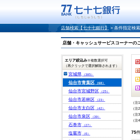
店舗検索【七十七銀行】
>
条件指定検
店舗・キャッシュサービスコーナーのご案内
エリア絞込み
※複数選択可
（再クリックで選択解除されます）
宮城県
（385）
仙台市青葉区
（68）
仙台市宮城野区
（25）
仙台市若林区
（23）
（注
仙台市太白区
（42）
（注
（注
仙台市泉区
（39）
（注
石巻市
（27）
75
塩竈市
（6）