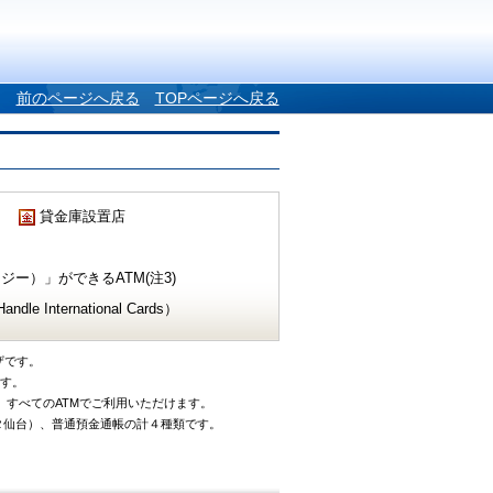
前のページへ戻る
TOPページへ戻る
貸金庫設置店
ー）」ができるATM(注3)
e International Cards）
ザです。
です。
、すべてのATMでご利用いただけます。
タ仙台）、普通預金通帳の計４種類です。