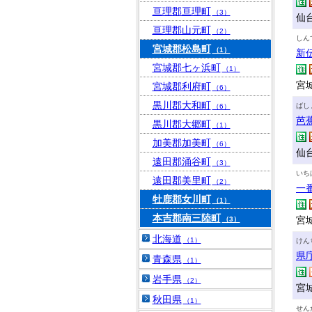
亘理郡亘理町
（3）
仙
亘理郡山元町
（2）
しん
宮城郡松島町
（1）
新
宮城郡七ヶ浜町
（1）
宮城
宮城郡利府町
（6）
黒川郡大和町
ばし
（6）
芭
黒川郡大郷町
（1）
加美郡加美町
（6）
仙
遠田郡涌谷町
（3）
いち
遠田郡美里町
（2）
一
牡鹿郡女川町
（1）
本吉郡南三陸町
宮城
（3）
北海道
（1）
けん
県
青森県
（1）
岩手県
（2）
宮
秋田県
（1）
せん