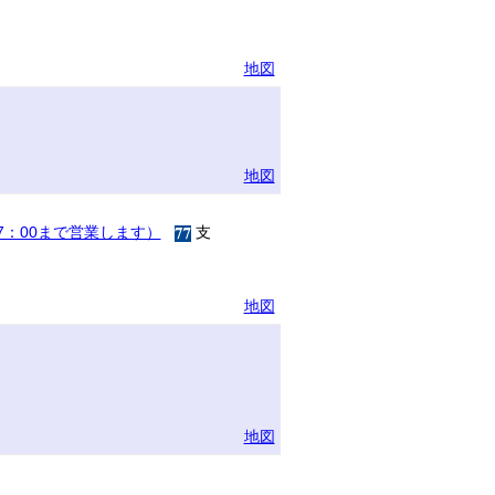
地図
地図
17：00まで営業します）
支
地図
地図