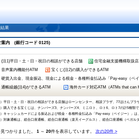
索結果
 (銀行コード 0125)
(注1)平日・土・日・祝日の相談ができる店舗
住宅金融支援機構取扱店
音声案内機能付ATM
宝くじ(注2)の購入ができるATM
硬貨入出金、現金振込、現金による税金・各種料金払込み「Pay-easy（ペイジ
通帳繰越(注4)ができるATM
海外カード対応ATM（ATMs that can Handl
1）平日・土・日・祝日の相談ができる店舗はローンセンター、相談プラザ、77ほけんプラ
2）購入できる宝くじは、ナンバーズ3、ナンバーズ4、ミニロト、ロト6、ロト7の計5種類
3）キャッシュカードによる振込および税金・各種料金払込み「Pay-easy（ペイジー）」は
4）対象通帳は、総合口座通帳、総合口座通帳（楽天イーグルス）、総合口座通帳（ベガル
件見つかりました。
1
～
20
件を表示しています。
次の20件 >