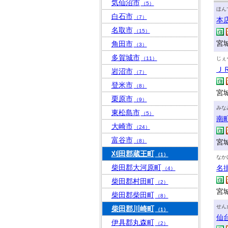
気仙沼市
（5）
ほん
白石市
（7）
本
名取市
（15）
宮城
角田市
（3）
多賀城市
（11）
じぇ
Ｊ
岩沼市
（7）
登米市
（8）
宮
栗原市
（9）
みな
東松島市
（5）
南
大崎市
（24）
富谷市
（8）
宮城
刈田郡蔵王町
（1）
なか
柴田郡大河原町
名
（4）
柴田郡村田町
（2）
宮城
柴田郡柴田町
（8）
せん
柴田郡川崎町
（1）
仙
伊具郡丸森町
（2）